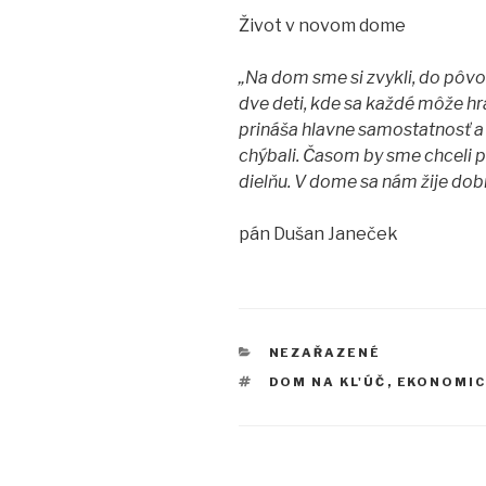
Život v novom dome
„Na dom sme si zvykli, do pôv
dve deti, kde sa každé môže hr
prináša hlavne samostatnosť 
chýbali. Časom by sme chceli p
dielňu. V dome sa nám žije dob
pán Dušan Janeček
KATEGÓRIE
NEZAŘAZENÉ
ZNAČKY
DOM NA KL'ÚČ
,
EKONOMIC