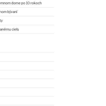
zemnom dome po 10 rokoch
tnom bývaní
ty
vanému cieľu