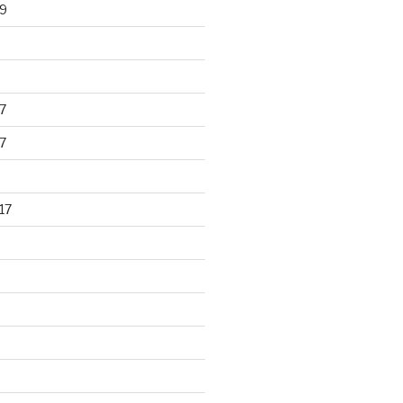
9
7
7
17