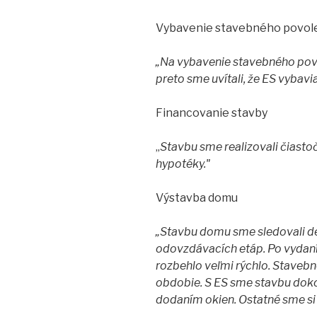
Vybavenie stavebného povole
„Na vybavenie stavebného povo
preto sme uvítali, že ES vybavi
Financovanie stavby
„
Stavbu sme realizovali čiastoč
hypotéky."
Výstavba domu
„Stavbu domu sme sledovali d
odovzdávacích etáp. Po vydan
rozbehlo veľmi rýchlo. Stavebn
obdobie. S ES sme stavbu doko
dodaním okien. Ostatné sme si r