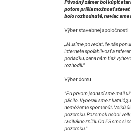
Pôvodný zámer bol kúpiť starší
potom prišla možnosť stava
bolo rozhodnuté, naviac sme m
Výber stavebnej spoločnosti
„Musíme povedať, že nás ponuka
internete spoľahlivosť a refere
poriadku, cena nám tiež vyhov
rozhodli."
Výber domu
“Pri prvom jednaní sme mali u
páčilo. Vyberali sme z katalógu,
nemôžeme spomenúť. Veľkú úloh
pozemku. Pozemok nebol veľký 
radikálne znížil. Od ES sme si
pozemku."