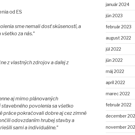
január 2024
nia od ES
jún 2023
lenia sme nemali dosť skúseností, a
február 2023
a všetko za nás."
august 2022
júl 2022
jún 2022
ne z vlastných zdrojov a daľej z
máj 2022
apríl 2022
marec 2022
enne aj mimo plánovaných
február 2022
í stavebného povolenia sa všetko
é práce pokračovali dobre aj cez zimné
december 202
nčili odovzdaním hrubej stavby a
november 202
iešili sami a individuálne."