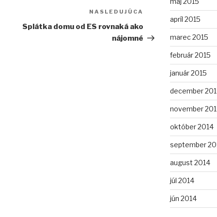
máj 2015
NASLEDUJÚCA
Ďalší
apríl 2015
článok
Splátka domu od ES rovnaká ako
marec 2015
nájomné
február 2015
január 2015
december 201
november 201
október 2014
september 20
august 2014
júl 2014
jún 2014