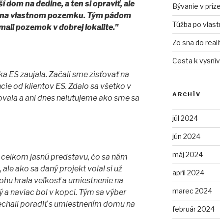
 dom na dedine, a ten si opraviť, ale
Bývanie v prí
ť na vlastnom pozemku. Tým pádom
Túžba po vlas
ali pozemok v dobrej lokalite."
Zo sna do reali
Cesta k vysní
 ES zaujala. Začali sme zisťovať na
ncie od klientov ES. Zdalo sa všetko v
ARCHÍV
ovala a ani dnes neľutujeme ako sme sa
júl 2024
jún 2024
máj 2024
ž celkom jasnú predstavu, čo sa nám
 ale ako sa daný projekt volal si už
apríl 2024
u hrala veľkosť a umiestnenie na
marec 2024
a naviac bol v kopci. Tým sa výber
 nechali poradiť s umiestnením domu na
február 2024