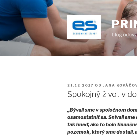
Prejsť
na
obsah
PRI
blog odov
PUBLIKOVANÉ
21.12.2017
OD
JANA KOVÁČO
Spokojný život v d
„Bývali sme v spoločnom dome
osamostatniť sa. Snívali sme 
tak hneď, ako to bolo finanč
pozemok, ktorý sme dostali, a