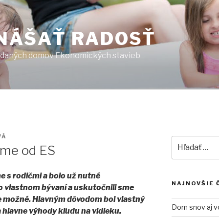
NÁŠAŤ RADOSŤ
zdaných domov Ekonomických stavieb
VÁ
Hľadať:
ome od ES
 s rodičmi a bolo už nutné
NAJNOVŠIE 
o vlastnom bývaní a uskutočnili sme
ne možné. Hlavným dôvodom bol vlastný
Dom snov aj v
 hlavne výhody kľudu na vidieku.