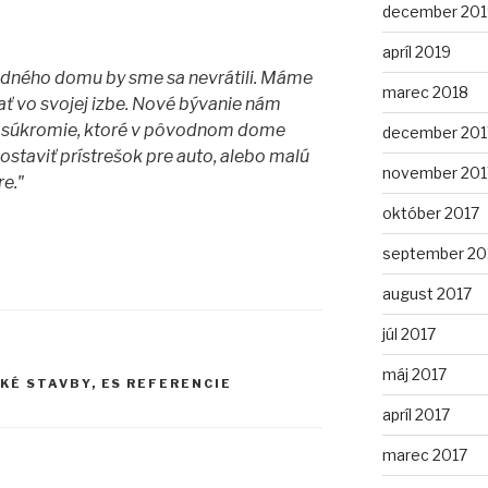
december 201
apríl 2019
odného domu by sme sa nevrátili. Máme
marec 2018
ať vo svojej izbe. Nové bývanie nám
a súkromie, ktoré v pôvodnom dome
december 201
ostaviť prístrešok pre auto, alebo malú
november 201
re."
október 2017
september 20
august 2017
júl 2017
máj 2017
KÉ STAVBY
,
ES REFERENCIE
apríl 2017
marec 2017