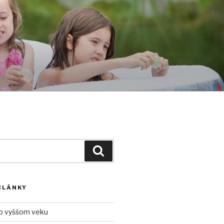
Vyhľadávanie
ČLÁNKY
o vyššom veku