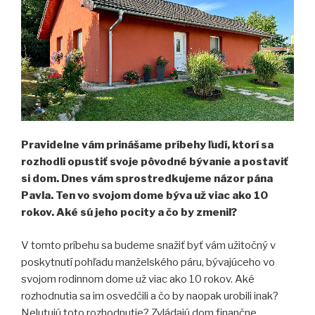
Pravidelne vám prinášame príbehy ľudí, ktorí sa
rozhodli opustiť svoje pôvodné bývanie a postaviť
si dom. Dnes vám sprostredkujeme názor pána
Pavla. Ten vo svojom dome býva už viac ako 10
rokov. Aké sú jeho pocity a čo by zmenil?
V tomto príbehu sa budeme snažiť byť vám užitočný v
poskytnutí pohľadu manželského páru, bývajúceho vo
svojom rodinnom dome už viac ako 10 rokov. Aké
rozhodnutia sa im osvedčili a čo by naopak urobili inak?
Nelutujú toto rozhodnutie? Zvládajú dom finančne