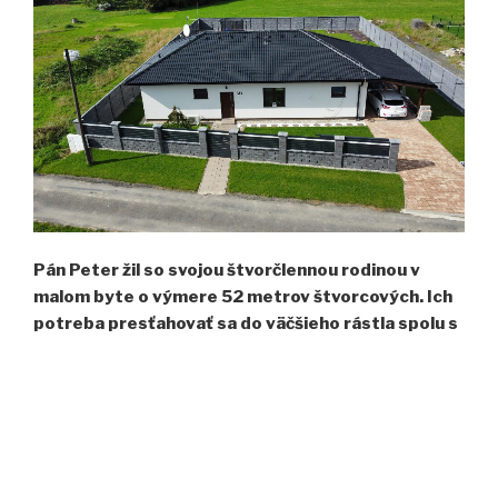
Pán Peter žil so svojou štvorčlennou rodinou v
malom byte o výmere 52 metrov štvorcových. Ich
potreba presťahovať sa do väčšieho rástla spolu s
tým ako rástli deti. Najskôr sa uspokojili s
myšlienkou kúpy troj-izbového bytu. Potom však
prišlo niečo lepšie.
Pán Peter totiž túžil po vlastnom dome. Väčší byt by bol
iba kompromis, akýsi ústupok voči svojim snom z dôvodu