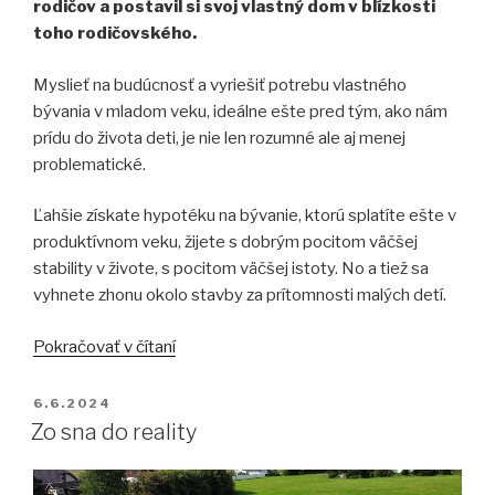
rodičov a postavil si svoj vlastný dom v blízkosti
toho rodičovského.
Myslieť na budúcnosť a vyriešiť potrebu vlastného
bývania v mladom veku, ideálne ešte pred tým, ako nám
prídu do života deti, je nie len rozumné ale aj menej
problematické.
Ľahšie získate hypotéku na bývanie, ktorú splatíte ešte v
produktívnom veku, žijete s dobrým pocitom väčšej
stability v živote, s pocitom väčšej istoty. No a tiež sa
vyhnete zhonu okolo stavby za prítomnosti malých detí.
„Túžba
Pokračovať v čítaní
po
vlastnom
PUBLIKOVANÉ
6.6.2024
bývaní“
Zo sna do reality