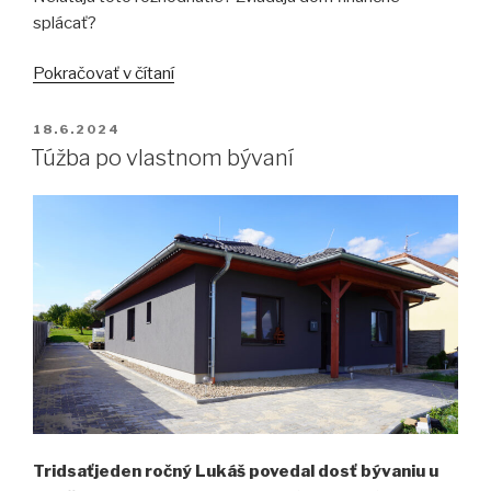
splácať?
„Bývanie
Pokračovať v čítaní
v
prízemnom
PUBLIKOVANÉ
18.6.2024
dome
Túžba po vlastnom bývaní
po
10
rokoch“
Tridsaťjeden ročný Lukáš povedal dosť bývaniu u