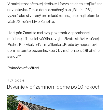
V malej stredočeskej dedinke Líbeznice dnes stojí krásna
novostavba. Tento dom, označený ako „Blanka 26“,
vyzerá ako stvorený pre mladú rodinu, jeho majiteľom je
však 72-ročný Livio Zanotto.
Hoci pán Zanotto mal svoj pozemok v spomínanej
malebnej Líbeznici, väčšinu svojho života strávil v rušnej
Prahe. Raz však prišla myšlienka: „Prečo by nepostavil
dom na tomto pozemku, ktorý by mohol raz slúžiť aj jeho
synovi?“
„Dom
Pokračovať v čítaní
snov
aj
PUBLIKOVANÉ
4.7.2024
vo
Bývanie v prízemnom dome po 10 rokoch
vyššom
veku“