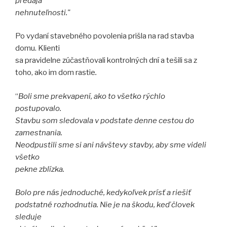
predaja
nehnuteľnosti."
Po vydaní stavebného povolenia prišla na rad stavba
domu. Klienti
sa pravidelne zúčastňovali
kontrolných dní a tešili sa z
toho, ako im dom rastie
.
“
Boli sme prekvapení, ako to všetko rýchlo
postupovalo.
Stavbu som sledovala v podstate denne cestou do
zamestnania.
Neodpustili sme si ani návštevy stavby, aby sme videli
všetko
pekne zblízka.
Bolo pre nás jednoduché, kedykoľvek prísť a riešiť
podstatné rozhodnutia. Nie je na škodu, keď človek
sleduje