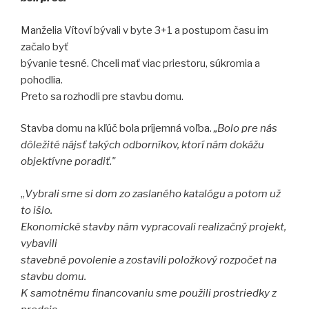
Manželia Vítoví bývali v byte 3+1 a postupom času im
začalo byť
bývanie tesné. Chceli mať viac priestoru, súkromia a
pohodlia.
Preto sa rozhodli pre stavbu domu.
Stavba domu na kľúč bola príjemná voľba.
„Bolo pre nás
dôležité nájsť takých odborníkov, ktorí nám dokážu
objektívne poradiť."
„
Vybrali sme si dom zo zaslaného katalógu a potom už
to išlo.
Ekonomické stavby nám vypracovali realizačný projekt,
vybavili
stavebné povolenie a zostavili položkový rozpočet na
stavbu domu.
K samotnému financovaniu sme použili prostriedky z