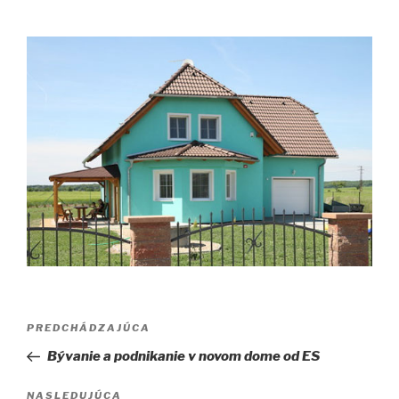
Navigácia
Predchádzajúci
PREDCHÁDZAJÚCA
v
článok
Bývanie a podnikanie v novom dome od ES
článku
Ďalší
NASLEDUJÚCA