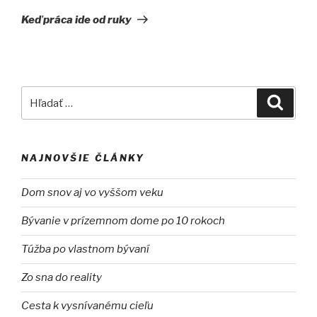
článok
Keď práca ide od ruky
Hľadať:
Vyhľad
NAJNOVŠIE ČLÁNKY
Dom snov aj vo vyššom veku
Bývanie v prízemnom dome po 10 rokoch
Túžba po vlastnom bývaní
Zo sna do reality
Cesta k vysnívanému cieľu