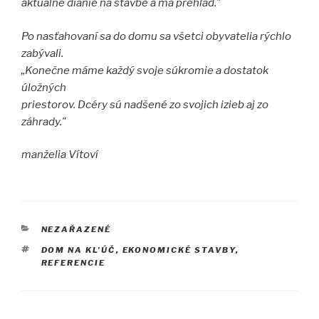
aktuálne dianie na stavbe a má prehľad."
Po nasťahovaní sa do domu sa všetci obyvatelia rýchlo
zabývali.
„Konečne máme každý svoje súkromie a dostatok
úložných
priestorov. Dcéry sú nadšené zo svojich izieb aj zo
záhrady."
manželia Vítoví
KATEGÓRIE
NEZAŘAZENÉ
ZNAČKY
DOM NA KL'ÚČ
,
EKONOMICKÉ STAVBY
,
REFERENCIE