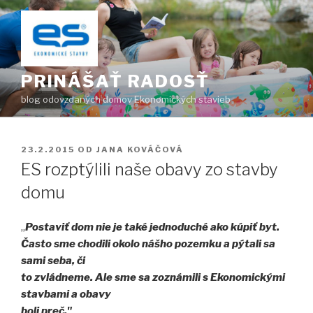
Prejsť
na
obsah
PRINÁŠAŤ RADOSŤ
blog odovzdaných domov Ekonomických stavieb
PUBLIKOVANÉ
23.2.2015
OD
JANA KOVÁČOVÁ
ES rozptýlili naše obavy zo stavby
domu
„
Postaviť dom nie je také jednoduché ako kúpiť byt.
Často sme chodili okolo nášho pozemku a pýtali sa
sami seba, či
to zvládneme. Ale sme sa zoznámili s Ekonomickými
stavbami a obavy
boli preč."