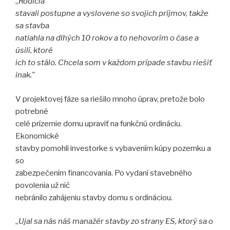
„
Rodičia
stavali postupne a vyslovene so svojich príjmov, takže
sa stavba
natiahla na dlhých 10 rokov a to nehovorím o čase a
úsilí, ktoré
ich to stálo. Chcela som v každom prípade stavbu riešiť
inak."
V projektovej fáze sa riešilo mnoho úprav, pretože bolo
potrebné
celé prízemie domu upraviť na funkčnú ordináciu.
Ekonomické
stavby pomohli investorke s vybavením kúpy pozemku a
so
zabezpečením financovania. Po vydaní stavebného
povolenia už nič
nebránilo zahájeniu stavby domu s ordináciou.
„
Ujal sa nás náš manažér stavby zo strany ES, ktorý sa o