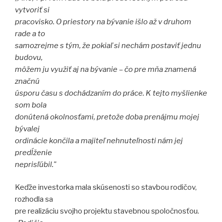
vytvoriť si
pracovisko. O priestory na bývanie išlo až v druhom
rade a to
samozrejme s tým, že pokiaľ si nechám postaviť jednu
budovu,
môžem ju využiť aj na bývanie – čo pre mňa znamená
značnú
úsporu času s dochádzaním do práce. K tejto myšlienke
som bola
donútená okolnosťami, pretože doba prenájmu mojej
bývalej
ordinácie končila a majiteľ nehnuteľnosti nám jej
predĺženie
neprisľúbil."
Keďže investorka mala skúsenosti so stavbou rodičov,
rozhodla sa
pre realizáciu svojho projektu stavebnou spoločnosťou.