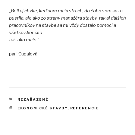
„
Boli aj chvíle, keď som mala strach, do čoho som sa to
pustila, ale ako zo strany manažéra stavby tak aj ďalších
pracovníkov na stavbe sa mi vždy dostalo pomoci a
všetko skončilo
tak, ako malo."
pani Cupalová
KATEGÓRIE
NEZAŘAZENÉ
ZNAČKY
EKONOMICKÉ STAVBY
,
REFERENCIE