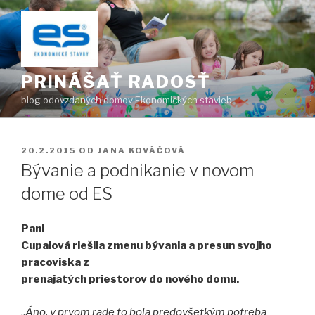
Prejsť
na
obsah
PRINÁŠAŤ RADOSŤ
blog odovzdaných domov Ekonomických stavieb
PUBLIKOVANÉ
20.2.2015
OD
JANA KOVÁČOVÁ
Bývanie a podnikanie v novom
dome od ES
Pani
Cupalová riešila zmenu bývania a presun svojho
pracoviska z
prenajatých priestorov do nového domu.
„
Áno, v prvom rade to bola predovšetkým potreba