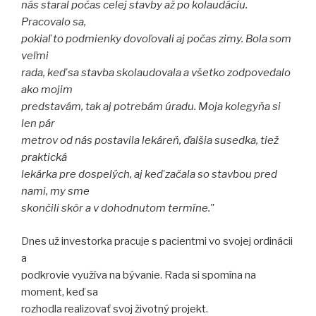
nás staral počas celej stavby až po kolaudáciu.
Pracovalo sa,
pokiaľ to podmienky dovoľovali aj počas zimy. Bola som
veľmi
rada, keď sa stavba skolaudovala a všetko zodpovedalo
ako mojim
predstavám, tak aj potrebám úradu. Moja kolegyňa si
len pár
metrov od nás postavila lekáreň, ďalšia susedka, tiež
praktická
lekárka pre dospelých, aj keď začala so stavbou pred
nami, my sme
skončili skôr a v dohodnutom termíne."
Dnes už investorka pracuje s pacientmi vo svojej ordinácii
a
podkrovie využíva na bývanie. Rada si spomína na
moment, keď sa
rozhodla realizovať svoj životný projekt.