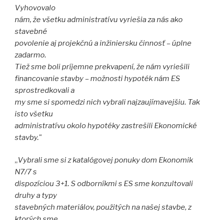
Vyhovovalo
nám, že všetku administratívu vyriešia za nás ako
stavebné
povolenie aj projekčnú a inžiniersku činnosť – úplne
zadarmo.
Tiež sme boli príjemne prekvapení, že nám vyriešili
financovanie stavby – možnosti hypoték nám ES
sprostredkovali a
my sme si spomedzi nich vybrali najzaujímavejšiu. Tak
isto všetku
administratívu okolo hypotéky zastrešili Ekonomické
stavby."
„
Vybrali sme si z katalógovej ponuky dom Ekonomik
N7/7 s
dispozíciou 3+1. S odborníkmi s ES sme konzultovali
druhy a typy
stavebných materiálov, použitých na našej stavbe, z
ktorých sme