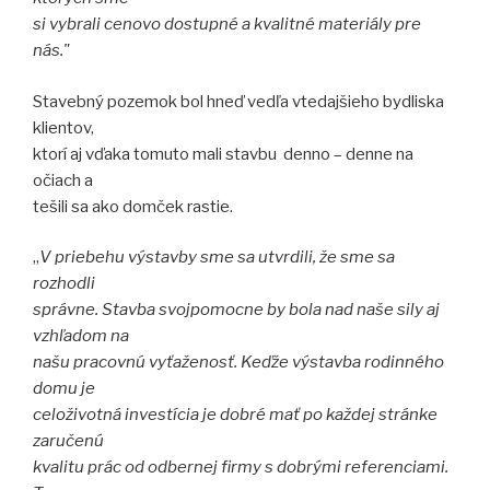
si vybrali cenovo dostupné a kvalitné materiály pre
nás."
Stavebný pozemok bol hneď vedľa vtedajšieho bydliska
klientov,
ktorí aj vďaka tomuto mali stavbu denno – denne na
očiach a
tešili sa ako domček rastie.
„
V priebehu výstavby sme sa utvrdili, že sme sa
rozhodli
správne. Stavba svojpomocne by bola nad naše sily aj
vzhľadom na
našu pracovnú vyťaženosť. Keďže výstavba rodinného
domu je
celoživotná investícia je dobré mať po každej stránke
zaručenú
kvalitu prác od odbernej firmy s dobrými referenciami.