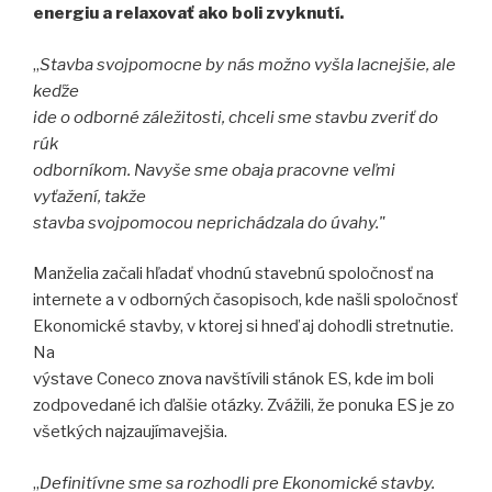
energiu a relaxovať ako boli zvyknutí.
„
Stavba svojpomocne by nás možno vyšla lacnejšie, ale
keďže
ide o odborné záležitosti, chceli sme stavbu zveriť do
rúk
odborníkom. Navyše sme obaja pracovne veľmi
vyťažení, takže
stavba svojpomocou neprichádzala do úvahy."
Manželia začali hľadať vhodnú stavebnú spoločnosť na
internete a v odborných časopisoch, kde našli spoločnosť
Ekonomické stavby, v ktorej si hneď aj dohodli stretnutie.
Na
výstave Coneco znova navštívili stánok ES, kde im boli
zodpovedané ich ďalšie otázky. Zvážili, že ponuka ES je zo
všetkých najzaujímavejšia.
„
Definitívne sme sa rozhodli pre Ekonomické stavby.