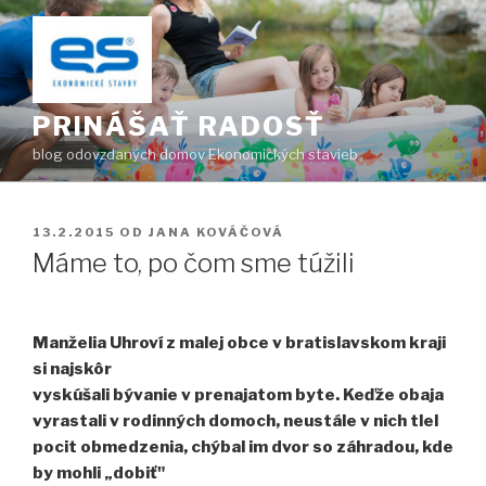
Prejsť
na
obsah
PRINÁŠAŤ RADOSŤ
blog odovzdaných domov Ekonomických stavieb
PUBLIKOVANÉ
13.2.2015
OD
JANA KOVÁČOVÁ
Máme to, po čom sme túžili
Manželia Uhroví z malej obce v bratislavskom kraji
si najskôr
vyskúšali bývanie v prenajatom byte. Keďže obaja
vyrastali v rodinných domoch, neustále v nich tlel
pocit obmedzenia, chýbal im dvor so záhradou, kde
by mohli „dobiť"