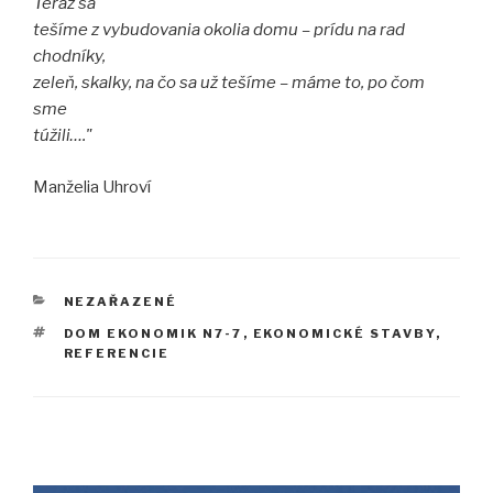
Teraz sa
tešíme z vybudovania okolia domu – prídu na rad
chodníky,
zeleň, skalky, na čo sa už tešíme – máme to, po čom
sme
túžili…."
Manželia Uhroví
KATEGÓRIE
NEZAŘAZENÉ
ZNAČKY
DOM EKONOMIK N7-7
,
EKONOMICKÉ STAVBY
,
REFERENCIE