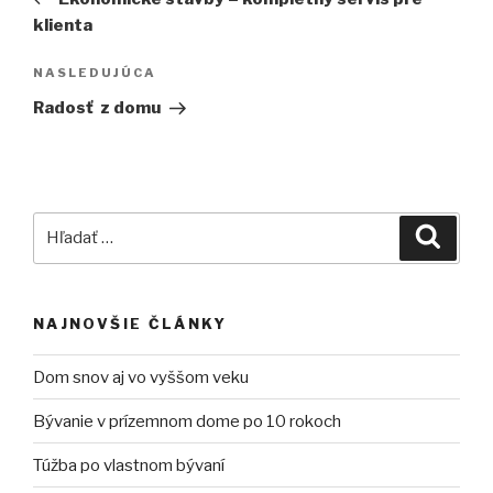
článku
klienta
Ďalší
NASLEDUJÚCA
článok
Radosť z domu
Hľadať:
Vyhľad
NAJNOVŠIE ČLÁNKY
Dom snov aj vo vyššom veku
Bývanie v prízemnom dome po 10 rokoch
Túžba po vlastnom bývaní